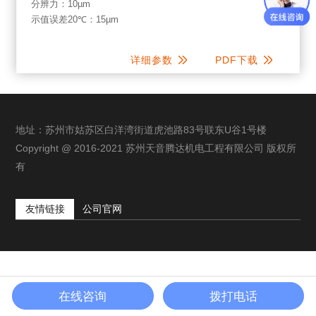
分辨力：10
µm
示值误差20℃：15
µm
详细参数
PDF下载
地址：苏州市姑苏区白洋湾街道虎池路83号联东U谷1号楼
Copyright @ 2016-2021 苏州天音腾达机电工程有限公司 版权所
有
友情链接
公司官网
在线咨询
拨打电话