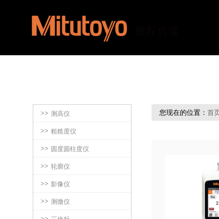
您现在的位置：
首
>>
测高仪
>>
粗糙度仪
>>
圆度圆柱度仪
>>
轮廓仪
>>
影像仪
>>
测微仪
>>