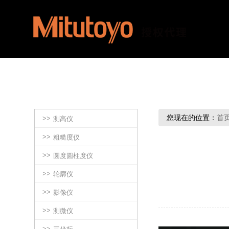
您现在的位置：
首
>>
测高仪
>>
粗糙度仪
>>
圆度圆柱度仪
>>
轮廓仪
>>
影像仪
>>
测微仪
>>